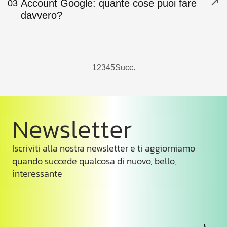
Account Google: quante cose puoi fare
03
davvero?
1
2
3
4
5
Succ.
Newsletter
Iscriviti alla nostra newsletter e ti aggiorniamo
quando succede qualcosa di nuovo, bello,
interessante