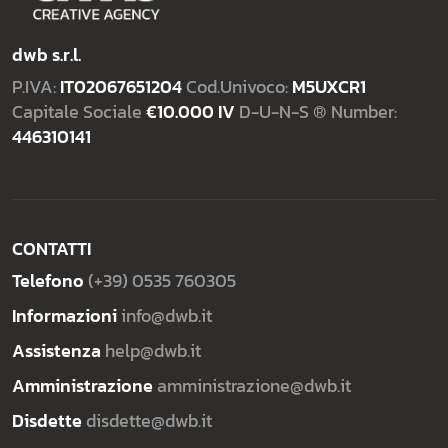
dwb s.r.l.
P.IVA:
IT02067651204
Cod.Univoco:
M5UXCR1
Capitale Sociale
€10.000 IV
D-U-N-S ® Number:
446310141
CONTATTI
Telefono
(+39) 0535 760305
Informazioni
info@dwb.it
Assistenza
help@dwb.it
Amministrazione
amministrazione@dwb.it
Disdette
disdette@dwb.it