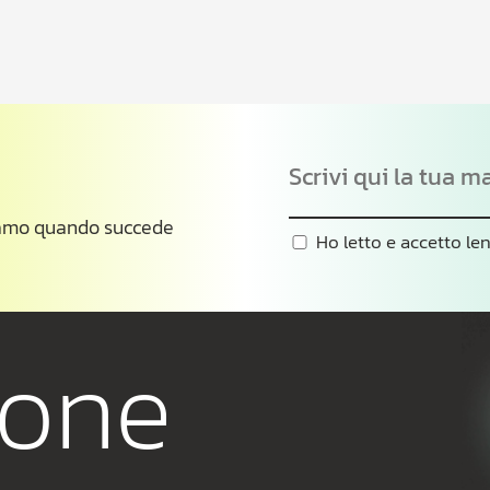
rniamo quando succede
Ho letto e accetto le
n
mone