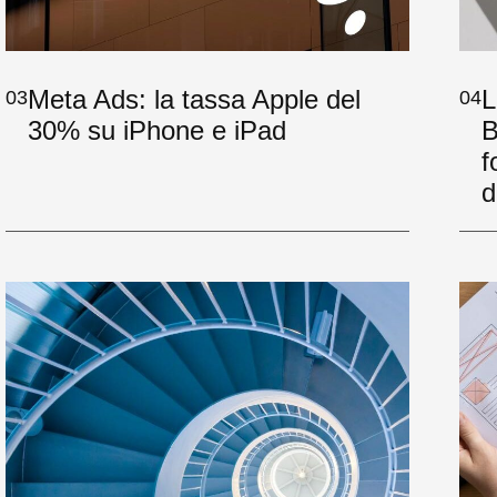
Meta Ads: la tassa Apple del
L
03
04
30% su iPhone e iPad
B
f
d