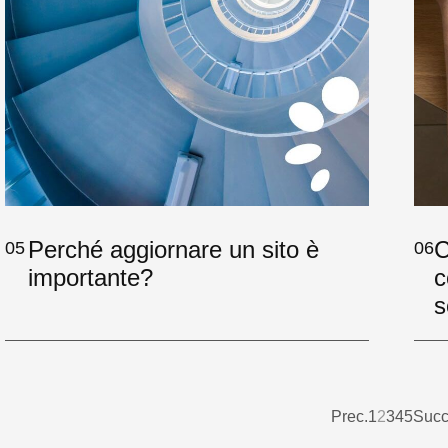
Perché aggiornare un sito è
C
05
06
importante?
c
s
Prec.
1
2
3
4
5
Succ