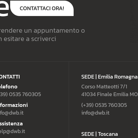
e
CONTATTACI ORA!
 prendere un appuntamento o
esitare a scriverci
ONTATTI
SEDE | Emilia Romagna
elefono
Corso Matteotti 7/1
+39) 0535 760305
41034 Finale Emilia MO
nformazioni
(+39) 0535 760305
nfo@dwb.it
info@dwb.it
ssistenza
elp@dwb.it
SEDE | Toscana