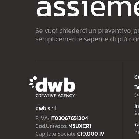
assiem
Se vuoi chiederci un preventivo,
semplicemente saperne di più non 
C
T
(
I
dwb s.r.l.
i
P.IVA:
IT02067651204
A
Cod.Univoco:
M5UXCR1
h
Capitale Sociale
€10.000 IV